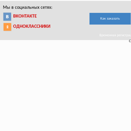
Мы в социальных сетях:
ВКОНТАКТЕ
Как заказать
ОДНОКЛАССНИКИ
Временная регистрац
С