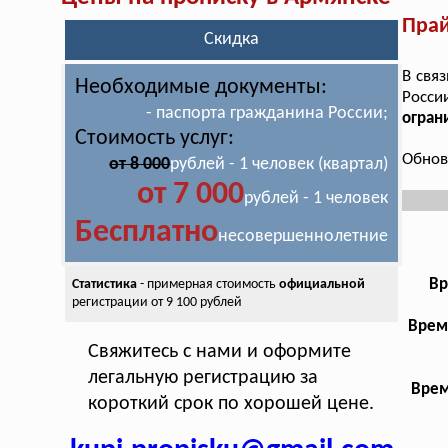
Прай
Скидка
В свя
Необходимые документы:
Росс
- паспорта гражданина России;
огран
Стоимость услуг:
Обнов
от 8 000
рублей - 1 человек (квартал)
от 7 000
рублей - 1 человек
Бесплатно
несовершеннолетние
Вр
Статистика
- примерная стоимость
официальной
регистрации от 9 100 рублей
Врем
Свяжитесь с нами и оформите
легальную регистрацию за
Врем
короткий срок по хорошей цене.