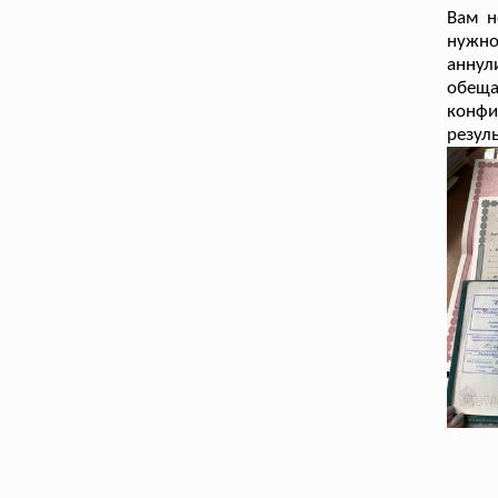
Вам н
нужн
анну
обеща
конфи
резуль