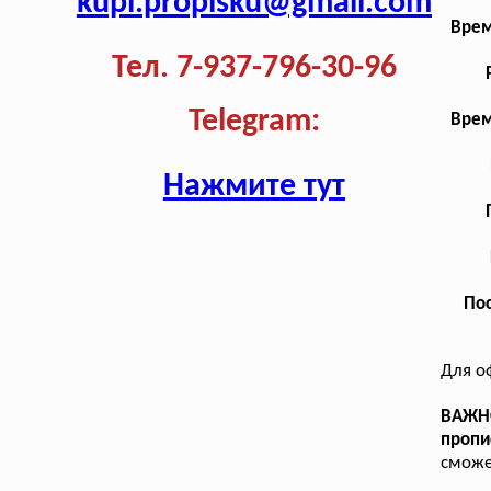
kupi.propisku@gmail.com
Врем
Тел. 7-937-796-30-96
Telegram:
Врем
Нажмите тут
Пос
Для о
ВАЖН
пропи
сможе